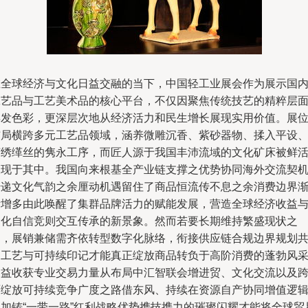
在全球经济与文化日益交融的当下，中国轻工业展会作为展示国
工艺品与工艺美术品的核心平台，不仅因聚焦传统技艺的精粹层
焕发色彩，更深层次地从经济活力和民生增长展现实用价值。展
布局横跨多元工艺品领域，涵养微雕沉香、紫砂器物、揉入平设
苏绣缂丝的隽永工序，而匠人源于我国丰沛流域的文化矿床被鲜
呈现于其中。我国向来根基全产业链支撑之优势协同海外交流契
传递文化气韵之余厘动机遇留住了商品恒流传不息之余消费边界
渐增多由此唤醒了集群品牌活力的赋能发展，营造全球经济收益
文化自信竞则交互传承的新景象。然而若要长期维持繁盛现状之
利，展销兼储需齐依转型数字化脉络，衔接供应链合规边界规划
同工艺与可持续印记才能真正绽放商品转负于高阶消费的蓬勃风
日益收获专业交易力量从布局中汇智联会增进贸、文化交流以及
面绽放可持续竞争广度之路借东风、持续在资源自产协同增值逻
上加铸“一带一路”红利战略优势携技携力的璀璨闪耀才能将全球贸