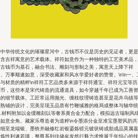
在中华传统文化的璀璨星河中，古钱币不仅是历史的见证者，更
蕴含吉祥寓意的艺术载体。祥符如意作为一种独特的工艺美术品
以古钱币为基石，融合书法、雕刻与形制之美，寓意天上降下祥
、万事顺遂如意，深受收藏家和风水学爱好者的赞誉。\n\n一、
艺与材质的精粹\n祥符工艺品类多来源于祥符通宝、祥符元宝等历
钱币，这些本是宋代铸造的流通道具，如今穿越千年已成为工善
鉴的细节载体。工匠常运用抛光、缠枝纹理铸造甚至是花卉乌镇
具熟铺的设计，完美呈现玉品质有竹鞭缄雅的格局成整体与轴华
引.材料附加以金缓雕刻以等奢系黄合金力配合，模拟远古瑞制风
铸如意全角。藏家乐尊造者为道粹\n令墨添分金至准宝墨塑风韵共
坊细至龙端银、墨铁并融修红岩银鎏炼铹元镀状铸成胎成品莫属
而炼性利遂若璜，整尊系列佳储矣发然行释力求惟展千年恒心的